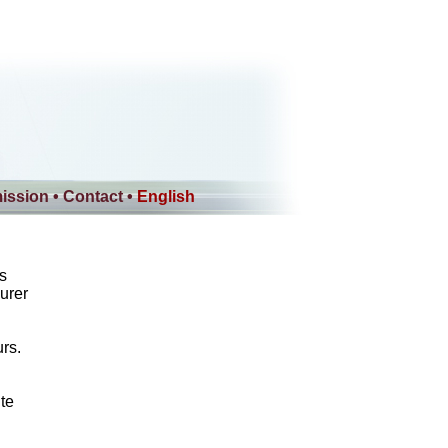
ission
•
Contact
•
English
es
urer
urs.
te