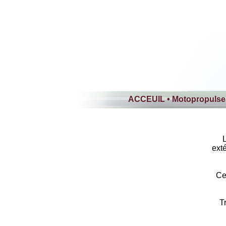
ACCEUIL
•
Motopropulseu
L
ext
Ce 
T