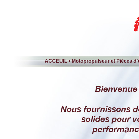
ACCEUIL
•
Motopropulseur et Pièces d