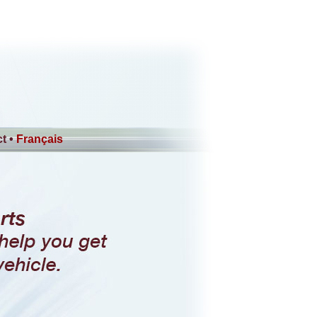
t
•
Français