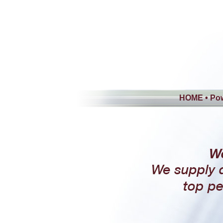
HOME
•
Pow